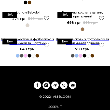
Костюм Babydoll
Комплект кофта та штани,
-50%
-30%
приталений
274
грн.
549
грн.
698
грн.
998
грн.
Ефектний костюм із футболкою з
Костюм із віскози з футболкою та
New
New
плечиками та шортами
штанами-аладдінами
649
грн.
799
грн.
© 2022 I AM BLOOM
Вгору