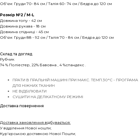
Об'єм: Груди 70- 84 см / Талія 60- 74 см / Бедра до 120 см
Розмір №2 / М-L
Довжина топу - 42 см
Довжина рукава - 18 см
Довжина спідниці - 45 см
Об'єм: Груди 88 - 92 см / Талія 70 - 84 см / Бедра до 120 см
Склад та догляд
Рубчик
74 % Поліестер, 22% Бавовна , 4 %спандекс .
ПРАТИ В ПРАЛЬНІЙ МАШИНІ ПРИ МАКС. ТЕМП.30°C - ПРОГРАМА
ДЛЯ НІЖНИХ ТКАНИН
НЕ ВІДБІЛЮВАТИ
СУШИТИ НА ДЕЛІКАТНОМУ РЕЖИМІ
Доставка повернення
Доставка замовлення відбувається:
У відділення Нової ношти;
Кур'єрською доставкою Нової Пошти;