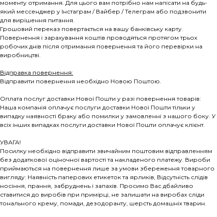
моменту отримання. Для цього вам потрібно нам напісати на будь-
який мессенджер у Інстаграм / Вайбер / Телеграм або подзвонити
для вирішення питання.
Грошовий переказ повертається на вашу банківську карту.
Повернення і зарахування коштів проводяться протягом трьох
робочих днів після отримання повернення та його перевірки на
виробництві.
Відправка повернення:
Відправити повернення необхідно Новою Поштою.
Оплата послуг доставки Нової Пошти у разі повернення товарів:
Наша компанія оплачує послуги доставки Нової Пошти тільки у
випадку наявності браку або помилки у замовленні з нашого боку. У
всіх інших випадках послуги доставки Нової Пошти оплачує клієнт.
УВАГА!
Посилку необхідно відправити звичайним поштовим відправленням
без додаткової оціночної вартості та накладеного платежу. Вироби
приймаються на повернення лише за умови збереження товарного
вигляду: Наявність паперових етикеток та ярликів, Відсутність слідів
носіння, прання, забруднень і запахів. Просимо Вас дбайливо
ставитися до виробів при примірці, не залишати на виробах сліди
тонального крему, помади, дезодоранту, шерсть домашніх тварин.