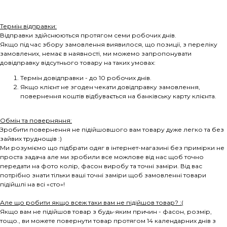
Термін відправки:
Відправки здійснюються протягом семи робочих днів.
Якщо під час збору замовлення виявилося, що позиції, з переліку
замовлених, немає в наявності, ми можемо запропонувати
довідправку відсутнього товару на таких умовах:
Термін довідправки - до 10 робочих днів.
Якщо клієнт не згоден чекати довідправку замовлення,
повернення коштів відбувається на банківську карту клієнта.
Обмін та поверняння:
Зробити повернення не підійшовшого вам товару дуже легко та без
зайвих труднощів :)
Ми розуміємо що підбрати одяг в інтернет-магазині без примірки не
проста задача але ми зробили все можлове від нас щоб точно
передати на фото колір, фасон виробу та точні заміри. Від вас
потрібно знати тільки ваші точні заміри щоб замовленні товари
підійшлі на всі «сто»!
Але що робити якщо всеж таки вам не підійшов товар? :(
Якщо вам не підійшов товар з будь-яким причин - фасон, розмір,
тощо., ви можете повернути товар протягом 14 календарних днів з