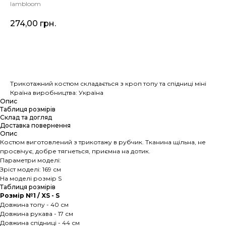
Iambloom
274,00
грн.
Додати у кошик
Трикотажний костюм складається з кроп топу та спідниці міні
Країна виробництва: Україна
Опис
Таблиця розмірів
Склад та догляд
Доставка повернення
Опис
Костюм виготовлений ​​з трикотажу в рубчик. Тканина щільна, не
просвічує, добре тягнеться, приємна на дотик.
Параметри моделі:
Зріст моделі: 169 см
На моделі розмір S
Таблиця розмірів
Розмір №1 / XS - S
Довжина топу - 40 см
Довжина рукава - 17 см
Довжина спідниці - 44 см