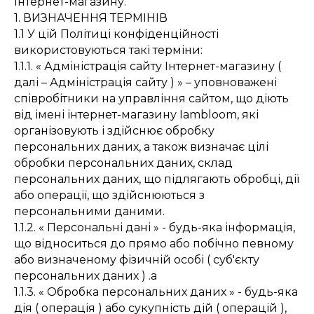
Інтернет-магазину.
1. ВИЗНАЧЕННЯ ТЕРМІНІВ
1.1 У цій Політиці конфіденційності
використовуються такі терміни:
1.1.1. « Адміністрація сайту Інтернет-магазину (
далі – Адміністрація сайту ) » – уповноважені
співробітники на управління сайтом, що діють
від імені інтернет-магазину Iambloom, які
організовують і здійснює обробку
персональних даних, а також визначає цілі
обробки персональних даних, склад
персональних даних, що підлягають обробці, дії
або операції, що здійснюються з
персональними даними.
1.1.2. « Персональні дані » - будь-яка інформація,
що відноситься до прямо або побічно певному
або визначеному фізичній особі ( суб'єкту
персональних даних ) .a
1.1.3. « Обробка персональних даних » - будь-яка
дія ( операція ) або сукупність дій ( операцій ),