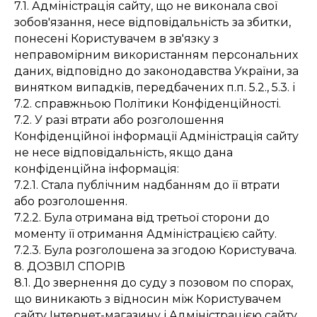
7.1. Адміністрація сайту, що не виконала свої
зобов'язання, несе відповідальність за збитки,
понесені Користувачем в зв'язку з
неправомірним використанням персональних
даних, відповідно до законодавства України, за
винятком випадків, передбачених п.п. 5.2., 5.3. і
7.2. справжньою Політики Конфіденційності.
7.2. У разі втрати або розголошення
Конфіденційної інформації Адміністрація сайту
не несе відповідальність, якщо дана
конфіденційна інформація:
7.2.1. Стала публічним надбанням до її втрати
або розголошення.
7.2.2. Була отримана від третьої сторони до
моменту її отримання Адміністрацією сайту.
7.2.3. Була розголошена за згодою Користувача.
8. ДОЗВІЛ СПОРІВ
8.1. До звернення до суду з позовом по спорах,
що виникають з відносин між Користувачем
сайту Інтернет-магазину і Адміністрацією сайту,