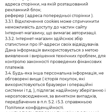
адреса сторінки, на якій розташований
рекламний блок;
реферер ( адреса попередньої сторінки ).
3.3.1. Відключення cookies може спричинити
неможливість доступу до частин сайту
Інтернет-магазину, що вимагає авторизації.
3.3.2. Інтернет-магазин здійснює збір
статистики про IP-адреси своїх відвідувачів.
Дана інформація використовується з метою
виявлення і вирішення технічних проблем, для
контролю законності проведених фінансових
платежів.
3.4. Будь-яка інша персональна інформація, не
обговорені вище ( історія покупок, які
використовуються браузери і операційні
системи і т.д. ), підлягає надійному зберіганню і
нерозповсюдження, за винятком випадків,
передбачених в п.п. 5.2. і 5.3. справжньою
Політики конфіденційності.