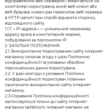
відправлений веб-сервером і зберігається на
комп'ютері користувача, який веб-клієнт або
веб-браузер кожен раз пересилає веб-сервера
в HTTP-запиті при спробі відкрити сторінку
відповідного сайту.
1.1.7. « IP-адреса » — унікальний мережеву
адресу вузла в комп'ютерній мережі,
побудованої за протоколом IP.
2. ЗАГАЛЬНІ ПОЛОЖЕННЯ
2.1. Використання Користувачем сайту Інтернет-
магазину означає згоду з цією Політикою
конфіденційності та умовами обробки
персональних даних Користувача.
2.2. У разі незгоди з умовами Політики
конфіденційності Користувач повинен
припинити використання сайту Інтернет-
магазину.
2.3.Справжня Політика конфіденційності
застосовується тільки до сайту Інтернет-
магазину Iambloom. Інтернет-магазин не