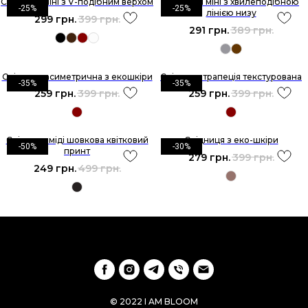
Спідниця міні з V-подібним верхом
Спідниця міні з хвилеподібною
-25%
-25%
лінією низу
299
грн.
399
грн.
291
грн.
389
грн.
Спідниця асиметрична з екошкіри
Спідниця трапеція текстурована
-35%
-35%
259
грн.
399
грн.
259
грн.
399
грн.
Спідниця міді шовкова квітковий
Спідниця з еко-шкіри
-50%
-30%
принт
279
грн.
399
грн.
249
грн.
499
грн.
© 2022 I AM BLOOM