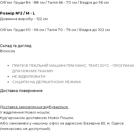
Об'єм: Груди 84 - 88 см / Талія 66 - 70 см / Бедра до 96 см
Розмір №2 / М - L
Довжина виробу - 122 см
Об'єм: Груди 90 - 96 см / Талія 70 - 76 см / Бедра до 102 см
Склад та догляд
Віскоза
ПРАТИ В ПРАЛЬНІЙ МАШИНІ ПРИ МАКС. ТЕМП.30°C - ПРОГРАМА
ДЛЯ НІЖНИХ ТКАНИН
НЕ ВІДБІЛЮВАТИ
СУШИТИ НА ДЕЛІКАТНОМУ РЕЖИМІ
Доставка повернення
Доставка замовлення відбувається:
У відділення Нової ношти;
Кур'єрською доставкою Нової Пошти;
Або самовивіз у нашому офісі за адресою Базарна 63, м. Одеса
(тимчасово не доступний).