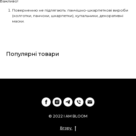
Важливо!
Поверненню не підлягають: панчішно-шкарпеткові вироби
(колготки, панчохи, шкарпетки), купальники, декоративні
маски.
Популярні товари
© 2022 I AM BLOOM
Вгору