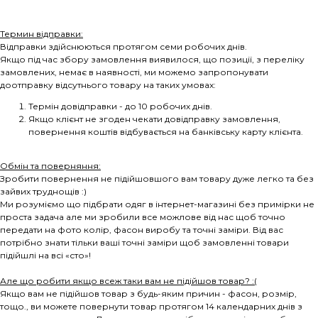
Термин відправки:
Відправки здійснюються протягом семи робочих днів.
Якщо під час збору замовлення виявилося, що позиції, з переліку
замовлених, немає в наявності, ми можемо запропонувати
доотправку відсутнього товару на таких умовах:
Термін довідправки - до 10 робочих днів.
Якщо клієнт не згоден чекати довідправку замовлення,
повернення коштів відбувається на банківську карту клієнта.
Обмін та поверняння:
Зробити повернення не підійшовшого вам товару дуже легко та без
зайвих труднощів :)
Ми розуміємо що підбрати одяг в інтернет-магазині без примірки не
проста задача але ми зробили все можлове від нас щоб точно
передати на фото колір, фасон виробу та точні заміри. Від вас
потрібно знати тільки ваші точні заміри щоб замовленні товари
підійшлі на всі «сто»!
Але що робити якщо всеж таки вам не підійшов товар? :(
Якщо вам не підійшов товар з будь-яким причин - фасон, розмір,
тощо., ви можете повернути товар протягом 14 календарних днів з