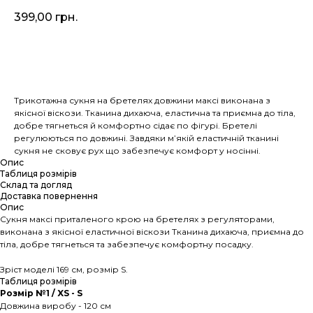
399,00
грн.
Додати у кошик
Трикотажна сукня на бретелях довжини максі виконана з
якісної віскози. Тканина дихаюча, еластична та приємна до тіла,
добре тягнеться й комфортно сідає по фігурі. Бретелі
регулюються по довжині. Завдяки м’якій еластичній тканині
сукня не сковує рух що забезпечує комфорт у носінні.
Опис
Таблиця розмірів
Склад та догляд
Доставка повернення
Опис
Сукня максі приталеного крою на бретелях з регуляторами,
виконана з якісної еластичної віскози Тканина дихаюча, приємна до
тіла, добре тягнеться та забезпечує комфортну посадку.
Зріст моделі 169 см, розмір S.
Таблиця розмірів
Розмір №1 / XS - S
Довжина виробу - 120 см