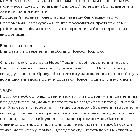
моменту отримання. Для цього вам потрібно нам напісати на будь-
який мессенджер у Інстаграм / Вайбер / Телеграм або подзвонити
для вирішення питання.
Грошовий переказ повертається на вашу банківську карту.
Повернення і зарахування коштів проводяться протягом семи
робочих днів після отримання повернення та його перевірки на
виробництві.
Відправка повернення:
Відправити повернення необхідно Новою Поштою.
Оплата послуг доставки Нової Пошти у разі повернення товарів:
Наша компанія оплачує послуги доставки Нової Пошти тільки у
випадку наявності браку або помилки у замовленні з нашого боку. У
всіх інших випадках послуги доставки Нової Пошти оплачує клієнт.
УВАГА!
Посилку необхідно відправити звичайним поштовим відправленням
без додаткової оціночної вартості та накладеного платежу. Вироби
приймаються на повернення лише за умови збереження товарного
вигляду: Наявність паперових етикеток та ярликів, Відсутність слідів
носіння, прання, забруднень і запахів. Просимо Вас дбайливо
ставитися до виробів при примірці, не залишати на виробах сліди
тонального крему, помади, дезодоранту, шерсть домашніх тварин.