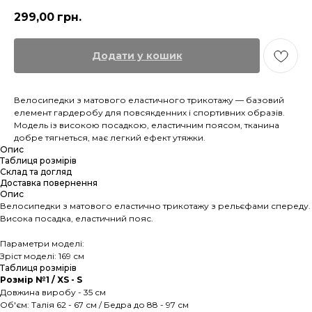
299,00
грн.
Додати у кошик
Велосипедки з матового еластичного трикотажу — базовий
елемент гардеробу для повсякденних і спортивних образів.
Модель із високою посадкою, еластичним поясом, тканина
добре тягнеться, має легкий ефект утяжки.
Опис
Таблиця розмірів
Склад та догляд
Доставка повернення
Опис
Велосипедки з матового еластично трикотажу з рельєфами спереду.
Висока посадка, еластичний пояс.
Параметри моделі:
Зріст моделі: 169 см
Таблиця розмірів
Розмір №1 / XS - S
Довжина виробу - 35 см
Об'єм: Талія 62 - 67 см / Бедра до 88 - 97 см