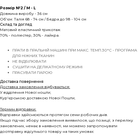
Розмір №2 / M - L
Довжина виробу - 36 см
Об'єм: Талія 68 - 74 см / Бедра до 98 - 104 см
Склад та догляд
Матовий еластичний трикотаж
70% - поліестер, 30% - лайкра.
ПРАТИ В ПРАЛЬНІЙ МАШИНІ ПРИ МАКС. ТЕМП.30°C - ПРОГРАМА
ДЛЯ НІЖНИХ ТКАНИН
НЕ ВІДБІЛЮВАТИ
СУШИТИ НА ДЕЛІКАТНОМУ РЕЖИМІ
ПРАСУВАТИ ПАРОЮ
Доставка повернення
Доставка замовлення відбувається:
У відділення Нової ношти;
Кур'єрською доставкою Нової Пошти;
Термин відправки:
Відправки здійснюються протягом семи робочих днів.
Якщо під час збору замовлення виявилося, що позиції, з переліку
замовлених, немає в наявності, ми можемо запропонувати
доотправку відсутнього товару на таких умовах: