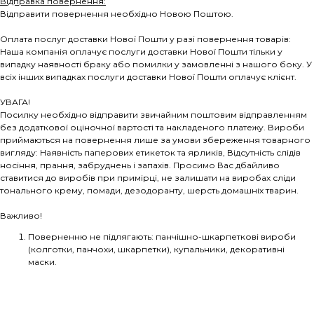
Відправка повернення:
Відправити повернення необхідно Новою Поштою.
Оплата послуг доставки Нової Пошти у разі повернення товарів:
Наша компанія оплачує послуги доставки Нової Пошти тільки у
випадку наявності браку або помилки у замовленні з нашого боку. У
всіх інших випадках послуги доставки Нової Пошти оплачує клієнт.
УВАГА!
Посилку необхідно відправити звичайним поштовим відправленням
без додаткової оціночної вартості та накладеного платежу. Вироби
приймаються на повернення лише за умови збереження товарного
вигляду: Наявність паперових етикеток та ярликів, Відсутність слідів
носіння, прання, забруднень і запахів. Просимо Вас дбайливо
ставитися до виробів при примірці, не залишати на виробах сліди
тонального крему, помади, дезодоранту, шерсть домашніх тварин.
Важливо!
Поверненню не підлягають: панчішно-шкарпеткові вироби
(колготки, панчохи, шкарпетки), купальники, декоративні
маски.