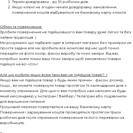
Термін довідправки - до 10 робочих днів.
Якщо клієнт не згоден чекати довідправку замовлення,
повернення коштів відбувається на банківську карту клієнта.
Обмін та поверняння:
Зробити повернення не підійшовшого вам товару дуже легко та без
зайвих труднощів :)
Ми розуміємо що підбрати одяг в інтернет-магазині без примірки не
проста задача але ми зробили все можлове від нас щоб точно
передати на фото колір, фасон виробу та точні заміри. Від вас
потрібно знати тільки ваші точні заміри щоб замовленні товари
підійшлі на всі «сто»!
Але що робити якщо всеж таки вам не підійшов товар? :(
Якщо вам не підійшов товар з будь-яким причин - фасон, розмір,
тощо., ви можете повернути товар протягом 14 календарних днів з
моменту отримання. Для цього вам потрібно нам напісати на будь-
який мессенджер у Інстаграм / Вайбер / Телеграм або подзвонити
для вирішення питання.
Грошовий переказ повертається на вашу банківську карту.
Повернення і зарахування коштів проводяться протягом трьох
робочих днів після отримання повернення та його перевірки на
виробництві.