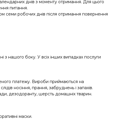
календарних днів з моменту отримання. Для цього
ення питання.
гом семи робочих днів після отримання повернення
і з нашого боку. У всіх інших випадках послуги
деного платежу. Вироби приймаються на
ідів носіння, прання, забруднень і запахів.
ади, дезодоранту, шерсть домашніх тварин.
оративні маски.