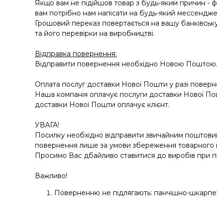
Якщо вам не підійшов товар з будь-яким причин - ф
вам потрібно нам напісати на будь-який мессендже
Грошовий переказ повертається на вашу банківську
та його перевірки на виробництві.
Відправка повернення:
Відправити повернення необхідно Новою Поштою
Оплата послуг доставки Нової Пошти у разі поверне
Наша компанія оплачує послуги доставки Нової Пошт
доставки Нової Пошти оплачує клієнт.
УВАГА!
Посилку необхідно відправити звичайним поштовим
повернення лише за умови збереження товарного вигл
Просимо Вас дбайливо ставитися до виробів при пр
Важливо!
Поверненню не підлягають: панчішно-шкарпетк