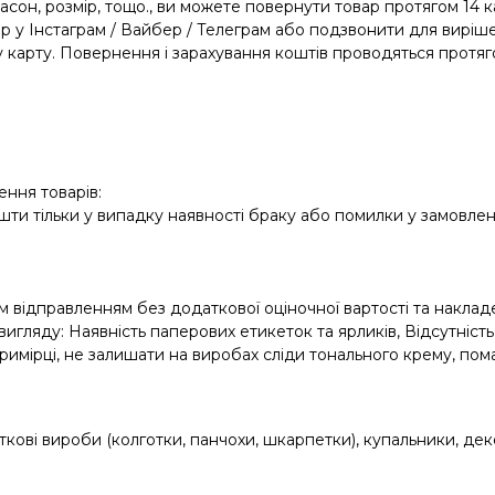
асон, розмір, тощо., ви можете повернути товар протягом 14 
р у Інстаграм / Вайбер / Телеграм або подзвонити для виріш
 карту. Повернення і зарахування коштів проводяться протя
.
ння товарів:
и тільки у випадку наявності браку або помилки у замовленн
 відправленням без додаткової оціночної вартості та накла
яду: Наявність паперових етикеток та ярликів, Відсутність сл
имірці, не залишати на виробах сліди тонального крему, пом
ові вироби (колготки, панчохи, шкарпетки), купальники, дек