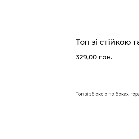
Топ зі стійкою т
329,00
грн.
Додати у кошик
Топ зі збіркою по боках, гор