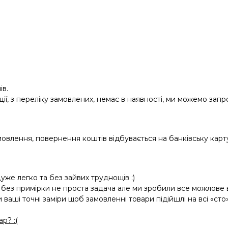
ів.
ії, з переліку замовлених, немає в наявності, ми можемо зап
овлення, повернення коштів відбувається на банківську карту
же легко та без зайвих труднощів :)
 без примірки не проста задача але ми зробили все можлове 
и ваші точні заміри щоб замовленні товари підійшлі на всі «сто»
р? :(