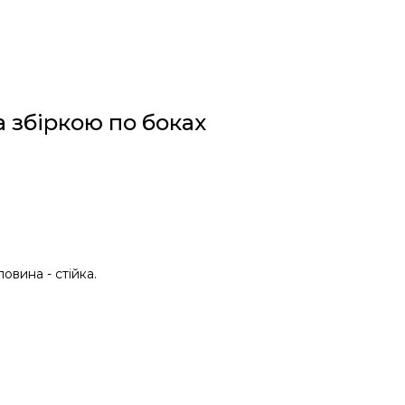
а збіркою по боках
ловина - стійка.