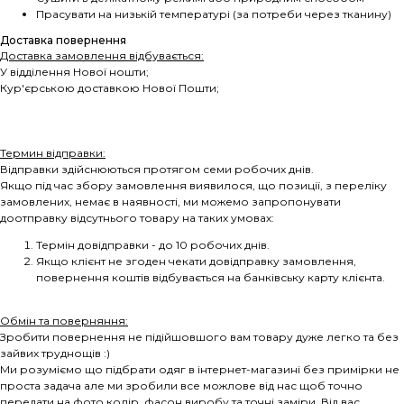
Прасувати на низькій температурі (за потреби через тканину)
Доставка повернення
Доставка замовлення відбувається:
У відділення Нової ношти;
Кур'єрською доставкою Нової Пошти;
Термин відправки:
Відправки здійснюються протягом семи робочих днів.
Якщо під час збору замовлення виявилося, що позиції, з переліку
замовлених, немає в наявності, ми можемо запропонувати
доотправку відсутнього товару на таких умовах:
Термін довідправки - до 10 робочих днів.
Якщо клієнт не згоден чекати довідправку замовлення,
повернення коштів відбувається на банківську карту клієнта.
Обмін та поверняння:
Зробити повернення не підійшовшого вам товару дуже легко та без
зайвих труднощів :)
Ми розуміємо що підбрати одяг в інтернет-магазині без примірки не
проста задача але ми зробили все можлове від нас щоб точно
передати на фото колір, фасон виробу та точні заміри. Від вас