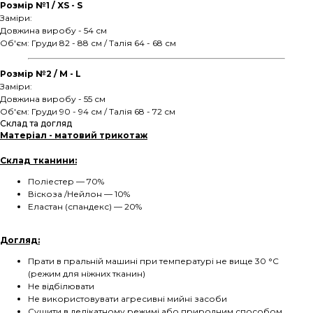
Розмір №1 / XS - S
Заміри:
Довжина виробу - 54 см
Об'єм: Груди 82 - 88 см / Талія 64 - 68 см
Розмір №2 / М - L
Заміри:
Довжина виробу - 55 см
Об'єм: Груди 90 - 94 см / Талія 68 - 72 см
Склад та догляд
Матеріал - матовий трикотаж
Склад тканини:
Поліестер — 70%
Віскоза /Нейлон — 10%
Еластан (спандекс) — 20%
Догляд:
Прати в пральній машині при температурі не вище 30 °C
(режим для ніжних тканин)
Не відбілювати
Не використовувати агресивні мийні засоби
Сушити в делікатному режимі або природним способом