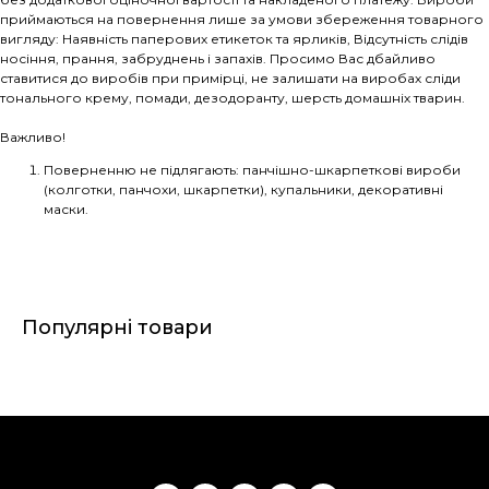
приймаються на повернення лише за умови збереження товарного
вигляду: Наявність паперових етикеток та ярликів, Відсутність слідів
носіння, прання, забруднень і запахів. Просимо Вас дбайливо
ставитися до виробів при примірці, не залишати на виробах сліди
тонального крему, помади, дезодоранту, шерсть домашніх тварин.
Важливо!
Поверненню не підлягають: панчішно-шкарпеткові вироби
(колготки, панчохи, шкарпетки), купальники, декоративні
маски.
Популярні товари