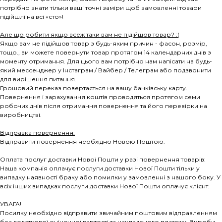
потрібно знати тільки ваші точні заміри щоб замовленні товари
підійшлі на всі «сто»!
Але що робити якщо всеж таки вам не підійшов товар? :(
Якщо вам не підійшов товар з будь-яким причин - фасон, розмір,
тощо., ви можете повернути товар протягом 14 календарних днів з
моменту отримання. Для цього вам потрібно нам напісати на будь-
який мессенджер у Інстаграм / Вайбер / Телеграм або подзвонити
для вирішення питання.
Грошовий переказ повертається на вашу банківську карту.
Повернення і зарахування коштів проводяться протягом семи
робочих днів після отримання повернення та його перевірки на
виробництві.
Відправка повернення:
Відправити повернення необхідно Новою Поштою.
Оплата послуг доставки Нової Пошти у разі повернення товарів:
Наша компанія оплачує послуги доставки Нової Пошти тільки у
випадку наявності браку або помилки у замовленні з нашого боку. У
всіх інших випадках послуги доставки Нової Пошти оплачує клієнт.
УВАГА!
Посилку необхідно відправити звичайним поштовим відправленням
без додаткової оціночної вартості та накладеного платежу. Вироби