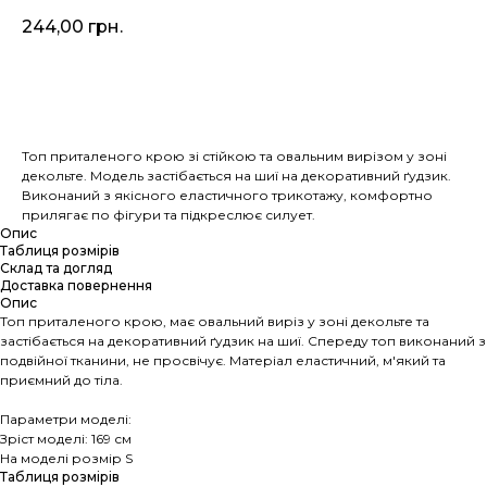
244,00
грн.
Додати у кошик
Топ приталеного крою зі стійкою та овальним вирізом у зоні
декольте. Модель застібається на шиї на декоративний ґудзик.
Виконаний з якісного еластичного трикотажу, комфортно
прилягає по фігури та підкреслює силует.
Опис
Таблиця розмірів
Склад та догляд
Доставка повернення
Опис
Топ приталеного крою, має овальний виріз у зоні декольте та
застібається на декоративний ґудзик на шиї. Спереду топ виконаний з
подвійної тканини, не просвічує. Матеріал еластичний, м'який та
приємний до тіла.
Параметри моделі:
Зріст моделі: 169 см
На моделі розмір S
Таблиця розмірів