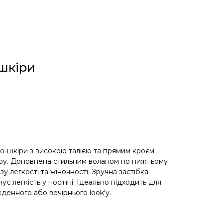
-шкіри
еко-шкіри з високою талією та прямим кроєм
уру. Доповнена стильним воланом по нижньому
у легкості та жіночності. Зручна застібка-
ує легкість у носінні. Ідеально підходить для
денного або вечірнього look'у.