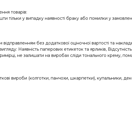
ння товарів:
и тільки у випадку наявності браку або помилки у замовленн
 відправленням без додаткової оціночної вартості та накла
яду: Наявність паперових етикеток та ярликів, Відсутність сл
имірці, не залишати на виробах сліди тонального крему, пом
ові вироби (колготки, панчохи, шкарпетки), купальники, дек