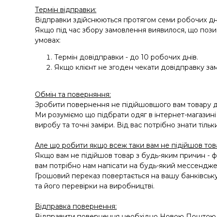
Термін відправки:
Відправки здійснюються протягом семи робочих дн
Якщо під час збору замовлення виявилося, що позиц
умовах:
Термін довідправки - до 10 робочих днів.
Якщо клієнт не згоден чекати довідправку зам
Обмін та поверняння:
Зробити повернення не підійшовшого вам товару ду
Ми розуміємо що підбрати одяг в інтернет-магазині
виробу та точні заміри. Від вас потрібно знати тільк
Але що робити якщо всеж таки вам не підійшов това
Якщо вам не підійшов товар з будь-яким причин - ф
вам потрібно нам напісати на будь-який мессендже
Грошовий переказ повертається на вашу банківську
та його перевірки на виробництві.
Відправка повернення:
Відправити повернення необхідно Новою Поштою