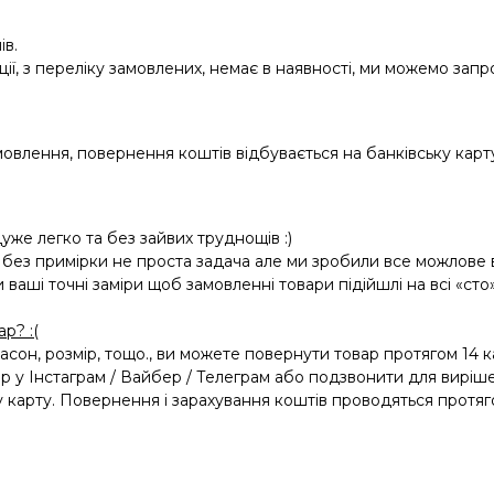
ів.
ії, з переліку замовлених, немає в наявності, ми можемо зап
овлення, повернення коштів відбувається на банківську карту
же легко та без зайвих труднощів :)
 без примірки не проста задача але ми зробили все можлове 
и ваші точні заміри щоб замовленні товари підійшлі на всі «сто»
р? :(
асон, розмір, тощо., ви можете повернути товар протягом 14 
р у Інстаграм / Вайбер / Телеграм або подзвонити для виріш
 карту. Повернення і зарахування коштів проводяться протяг
.