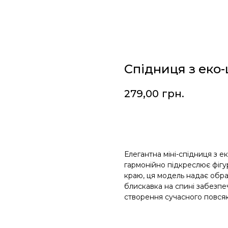
Спідниця з еко
279,00
грн.
Додати у кошик
Елегантна міні-спідниця з 
гармонійно підкреслює фіг
краю, ця модель надає образ
блискавка на спині забезпеч
створення сучасного повсяк